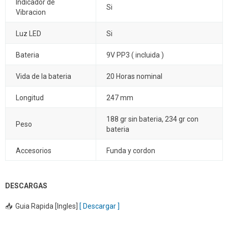
Indicador de
Si
Vibracion
Luz LED
Si
Bateria
9V PP3 ( incluida )
Vida de la bateria
20 Horas nominal
Longitud
247 mm
188 gr sin bateria, 234 gr con
Peso
bateria
Accesorios
Funda y cordon
DESCARGAS
📥 Guia Rapida [Ingles]
[ Descargar ]